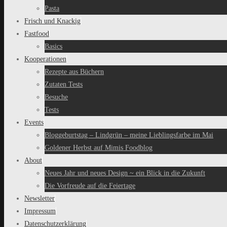
Pasta
Frisch und Knackig
Fastfood
Basics
Kooperationen
Rezepte aus Büchern
Zutaten Tests
Besuche
Tests
Events
Bloggeburtstag – Lindgrün – meine Lieblingsfarbe im Mai
Goldener Herbst auf Mimis Foodblog
About
Neues Jahr und neues Design ~ ein Blick in die Zukunft
Die Vorfreude auf die Feiertage
Newsletter
Impressum
Datenschutzerklärung